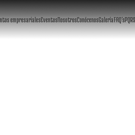
ntos empresariales
Eventos
Nosotros
Conócenos
Galería
FAQ’s
PQR