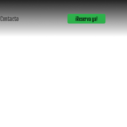
S
Contacto
¡Reserva ya!