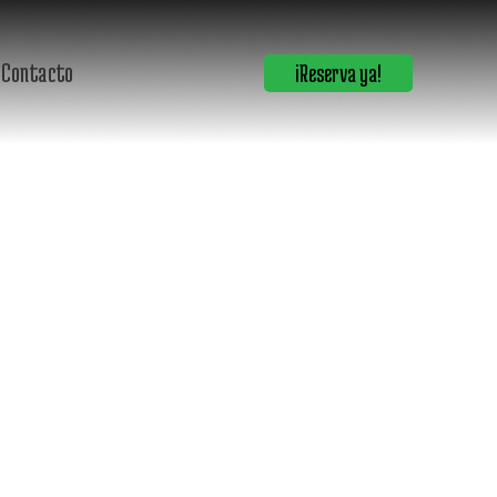
S
Contacto
¡Reserva ya!